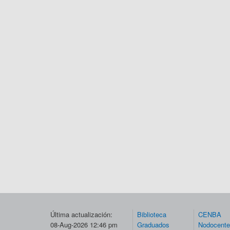
Última actualización:
Biblioteca
CENBA
08-Aug-2026 12:46 pm
Graduados
Nodocent