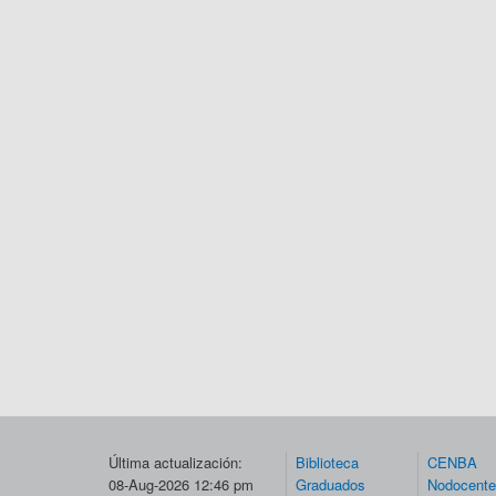
Última actualización:
Biblioteca
CENBA
08-Aug-2026 12:46 pm
Graduados
Nodocent