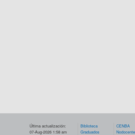
Última actualización:
Biblioteca
CENBA
07-Aug-2026 1:58 am
Graduados
Nodocent