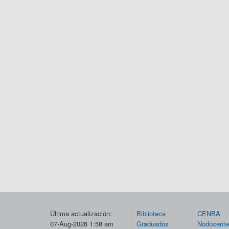
Última actualización:
Biblioteca
CENBA
07-Aug-2026 1:58 am
Graduados
Nodocent