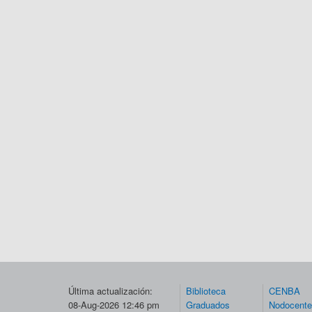
Última actualización:
Biblioteca
CENBA
08-Aug-2026 12:46 pm
Graduados
Nodocent