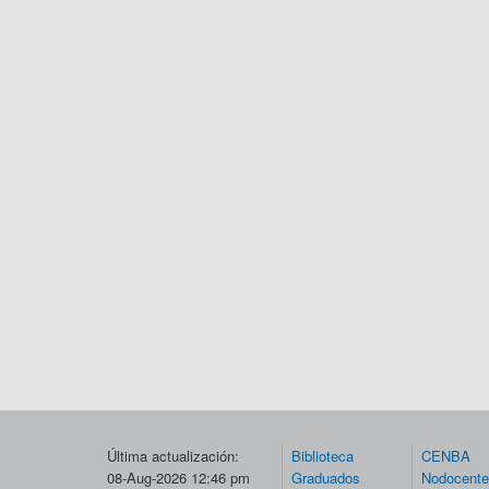
Última actualización:
Biblioteca
CENBA
08-Aug-2026 12:46 pm
Graduados
Nodocent