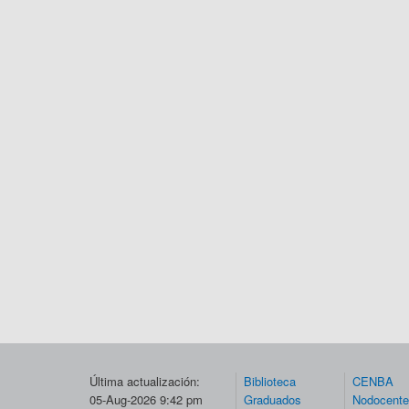
Última actualización:
Biblioteca
CENBA
05-Aug-2026 9:42 pm
Graduados
Nodocent