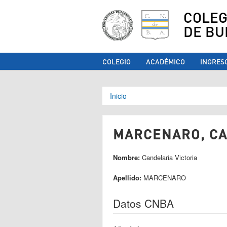
COLEG
DE BU
COLEGIO
ACADÉMICO
INGRES
Se encuentra ust
Inicio
MARCENARO, CAN
Nombre:
Candelaria Victoria
Apellido:
MARCENARO
Datos CNBA