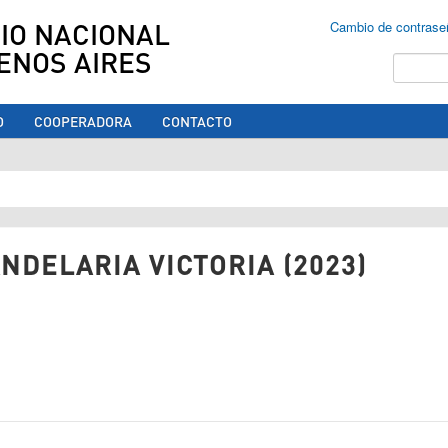
IO NACIONAL
Cambio de contrase
ENOS AIRES
Buscar
O
COOPERADORA
CONTACTO
ed aquí
DELARIA VICTORIA (2023)