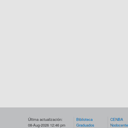
Última actualización:
Biblioteca
CENBA
08-Aug-2026 12:46 pm
Graduados
Nodocent