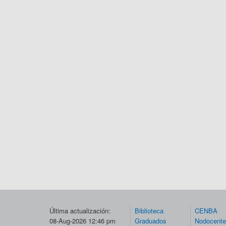
Última actualización:
Biblioteca
CENBA
08-Aug-2026 12:46 pm
Graduados
Nodocent