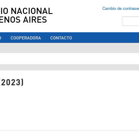
IO NACIONAL
Cambio de contrase
ENOS AIRES
Buscar
O
COOPERADORA
CONTACTO
ed aquí
(2023)