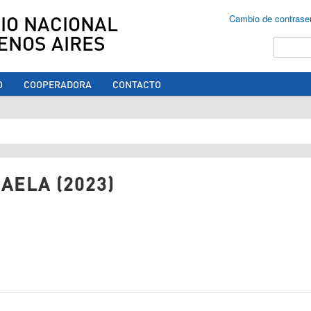
IO NACIONAL
Cambio de contrase
ENOS AIRES
Buscar
O
COOPERADORA
CONTACTO
ed aquí
AELA (2023)