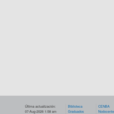
Última actualización:
Biblioteca
CENBA
07-Aug-2026 1:58 am
Graduados
Nodocent