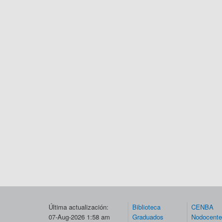
Última actualización:
Biblioteca
CENBA
07-Aug-2026 1:58 am
Graduados
Nodocent