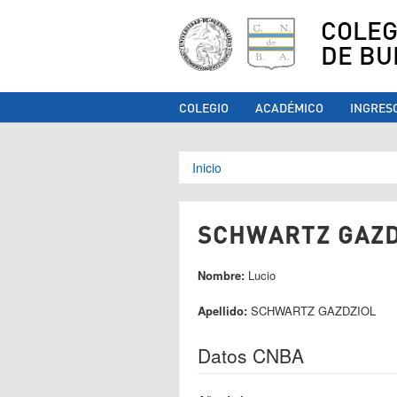
COLEG
DE BU
COLEGIO
ACADÉMICO
INGRES
Se encuentra ust
Inicio
SCHWARTZ GAZDZ
Nombre:
Lucio
Apellido:
SCHWARTZ GAZDZIOL
Datos CNBA