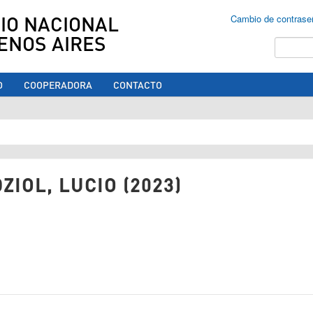
IO NACIONAL
Cambio de contrase
ENOS AIRES
Buscar
O
COOPERADORA
CONTACTO
ed aquí
IOL, LUCIO (2023)