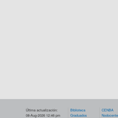
Última actualización:
Biblioteca
CENBA
08-Aug-2026 12:46 pm
Graduados
Nodocent