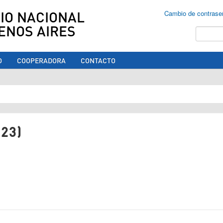
IO NACIONAL
Cambio de contrase
ENOS AIRES
Buscar
O
COOPERADORA
CONTACTO
ed aquí
23)