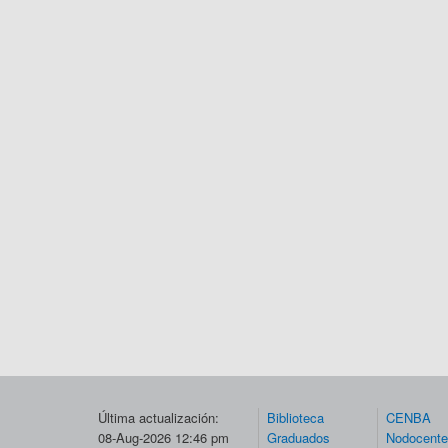
Última actualización:
Biblioteca
CENBA
08-Aug-2026 12:46 pm
Graduados
Nodocent