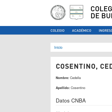
COLEG
DE BU
COLEGIO
ACADÉMICO
INGRES
Se encuentra ust
Inicio
COSENTINO, CED
Nombre:
Cedella
Apellido:
Cosentino
Datos CNBA