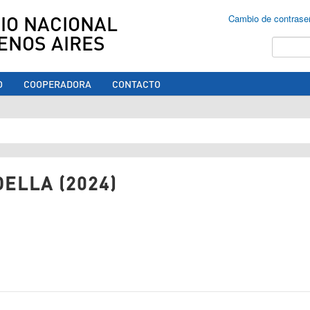
IO NACIONAL
Cambio de contrase
ENOS AIRES
Buscar
O
COOPERADORA
CONTACTO
ed aquí
ELLA (2024)