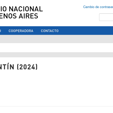
IO NACIONAL
Cambio de contrase
ENOS AIRES
Buscar
O
COOPERADORA
CONTACTO
ed aquí
TÍN (2024)