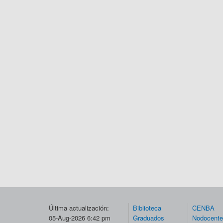
Última actualización:
Biblioteca
CENBA
05-Aug-2026 6:42 pm
Graduados
Nodocent