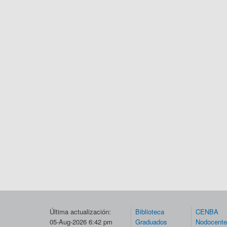
Última actualización:
Biblioteca
CENBA
05-Aug-2026 6:42 pm
Graduados
Nodocent