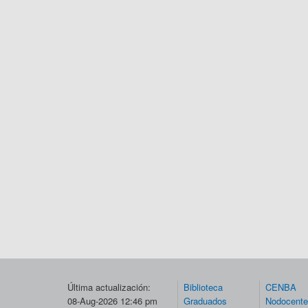
Última actualización:
Biblioteca
CENBA
08-Aug-2026 12:46 pm
Graduados
Nodocent