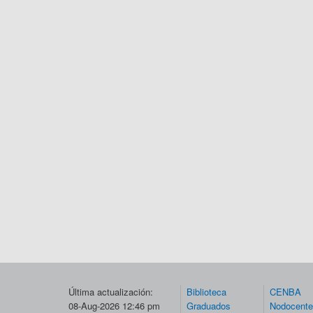
Última actualización:
Biblioteca
CENBA
08-Aug-2026 12:46 pm
Graduados
Nodocent