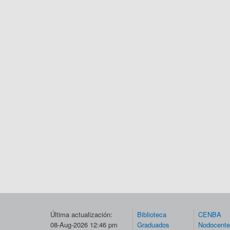
Última actualización:
Biblioteca
CENBA
08-Aug-2026 12:46 pm
Graduados
Nodocent