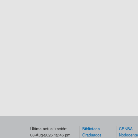
Última actualización:
Biblioteca
CENBA
08-Aug-2026 12:46 pm
Graduados
Nodocent