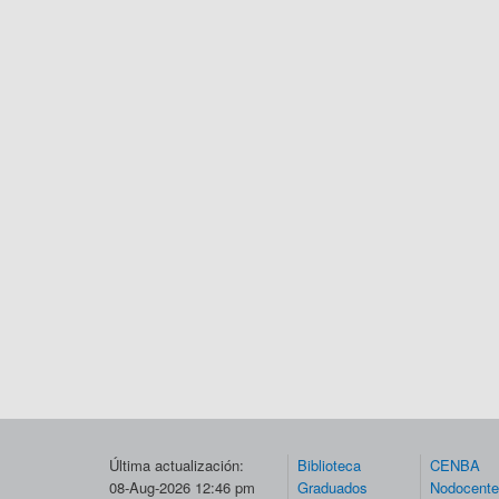
Última actualización:
Biblioteca
CENBA
08-Aug-2026 12:46 pm
Graduados
Nodocent