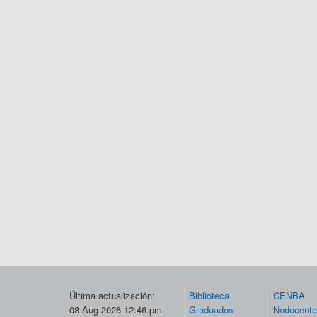
Última actualización:
Biblioteca
CENBA
08-Aug-2026 12:46 pm
Graduados
Nodocent