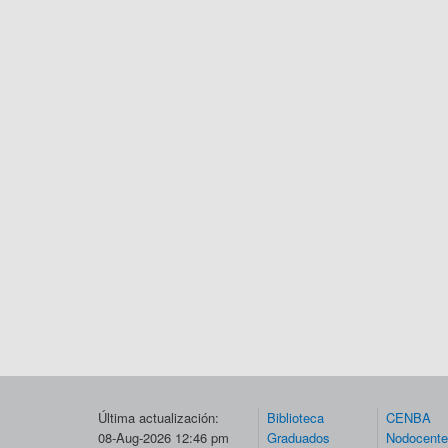
Última actualización:
Biblioteca
CENBA
08-Aug-2026 12:46 pm
Graduados
Nodocent