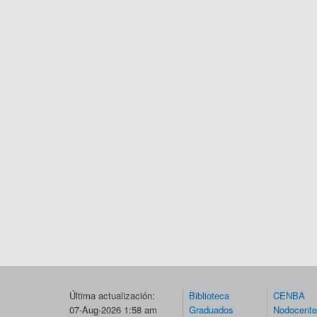
Última actualización:
Biblioteca
CENBA
07-Aug-2026 1:58 am
Graduados
Nodocent