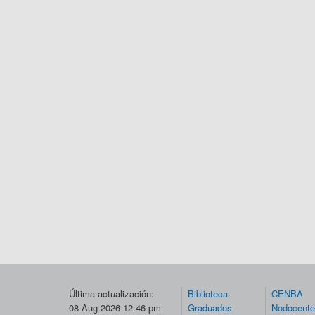
Última actualización:
Biblioteca
CENBA
08-Aug-2026 12:46 pm
Graduados
Nodocent