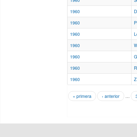
1960
S
1960
D
1960
P
1960
L
1960
W
1960
G
1960
R
1960
Z
« primera
‹ anterior
…
Páginas