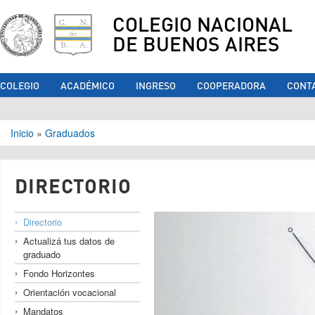
COLEGIO NACIONAL
DE BUENOS AIRES
COLEGIO
ACADÉMICO
INGRESO
COOPERADORA
CONT
Se encuentra usted aquí
Inicio
»
Graduados
DIRECTORIO
Directorio
Actualizá tus datos de
graduado
Fondo Horizontes
Orientación vocacional
Mandatos