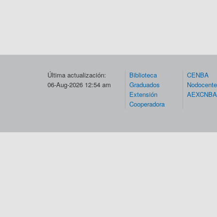
Última actualización:
Biblioteca
CENBA
06-Aug-2026 12:54 am
Graduados
Nodocent
Extensión
AEXCNBA
Cooperadora