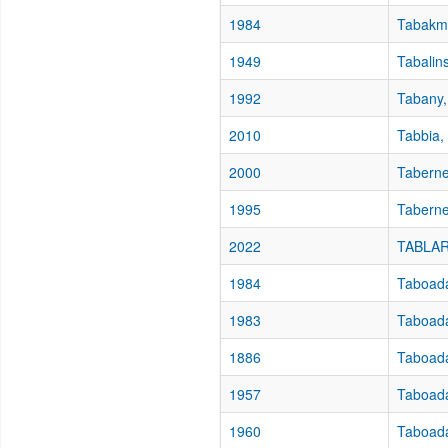
1984
Tabakma
1949
Tabalins
1992
Tabany,
2010
Tabbia,
2000
Taberne
1995
Taberne
2022
TABLAR
1984
Taboada
1983
Taboada
1886
Taboada
1957
Taboad
1960
Taboada