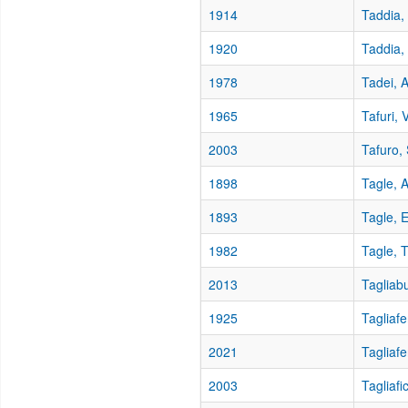
1914
Taddia,
1920
Taddia,
1978
Tadei, 
1965
Tafuri, 
2003
Tafuro,
1898
Tagle, A
1893
Tagle, 
1982
Tagle, 
2013
Tagliab
1925
Tagliafe
2021
Tagliafe
2003
Tagliafi