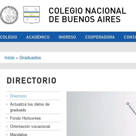
COLEGIO NACIONAL
DE BUENOS AIRES
COLEGIO
ACADÉMICO
INGRESO
COOPERADORA
CONT
Se encuentra usted aquí
Inicio
»
Graduados
DIRECTORIO
Directorio
Actualizá tus datos de
graduado
Fondo Horizontes
Orientación vocacional
Mandatos