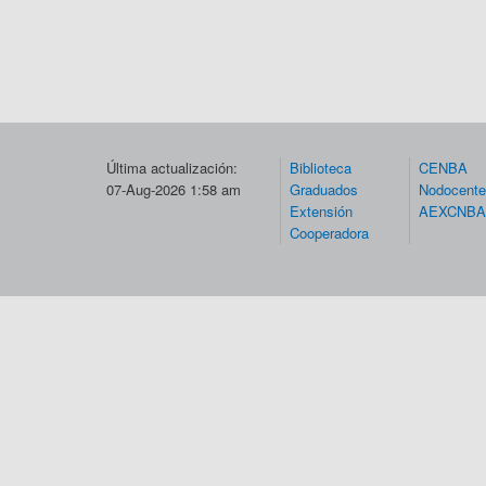
Última actualización:
Biblioteca
CENBA
07-Aug-2026 1:58 am
Graduados
Nodocent
Extensión
AEXCNBA
Cooperadora