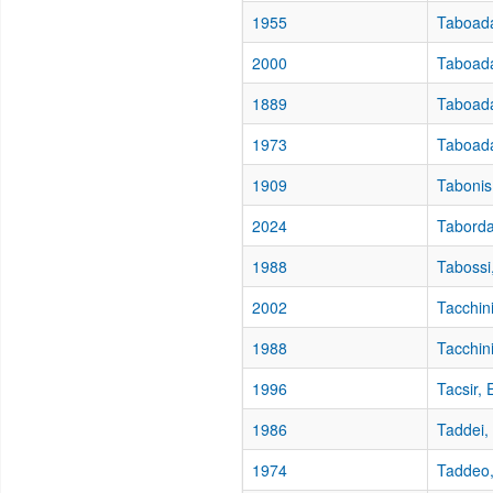
1955
Taboada
2000
Taboada
1889
Taboada
1973
Taboada
1909
Tabonis
2024
Taborda
1988
Tabossi
2002
Tacchin
1988
Tacchini
1996
Tacsir, 
1986
Taddei,
1974
Taddeo,