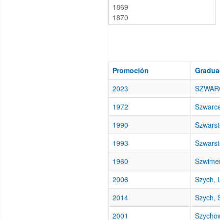
Promoción
Gradua
2023
SZWARC
1972
Szwarcer
1990
Szwarst
1993
Szwarst
1960
Szwimer
2006
Szych, 
2014
Szych, 
2001
Szychow