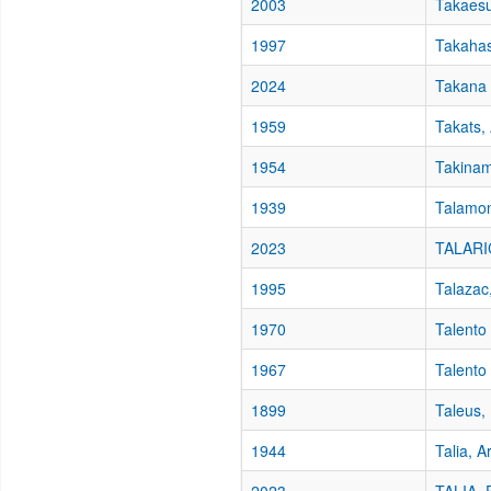
2003
Takaesu
1997
Takahas
2024
Takana 
1959
Takats, 
1954
Takinam
1939
Talamon
2023
TALARIC
1995
Talazac
1970
Talento
1967
Talento
1899
Taleus,
1944
Talia, A