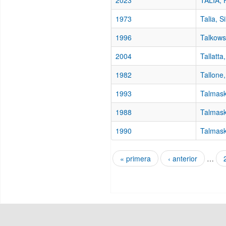
2023
TALIA, 
1973
Talia, Si
1996
Talkows
2004
Tallatta
1982
Tallone
1993
Talmask
1988
Talmask
1990
Talmask
« primera
‹ anterior
…
Páginas