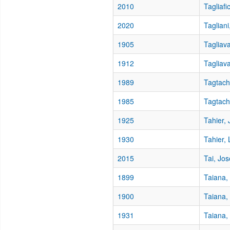
2010
Tagliafi
2020
Tagliani
1905
Tagliav
1912
Tagliav
1989
Tagtach
1985
Tagtach
1925
Tahier,
1930
Tahier,
2015
Tai, Jos
1899
Taiana,
1900
Taiana,
1931
Taiana,