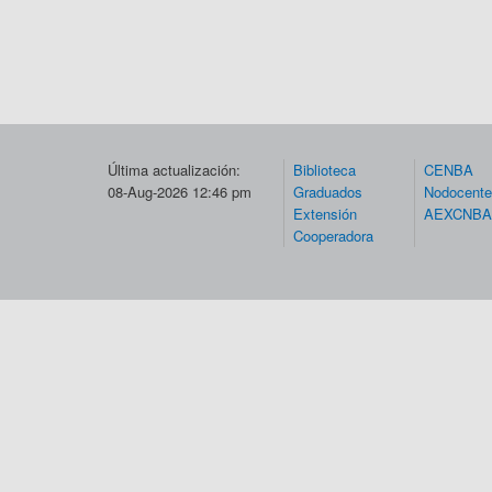
Última actualización:
Biblioteca
CENBA
08-Aug-2026 12:46 pm
Graduados
Nodocent
Extensión
AEXCNBA
Cooperadora