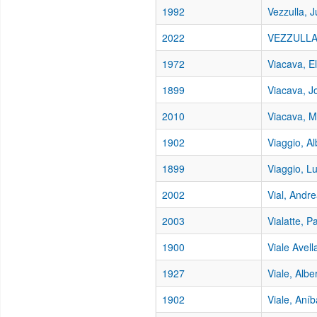
1992
Vezzulla, 
2022
VEZZULLA,
1972
Viacava, El
1899
Viacava, J
2010
Viacava, M
1902
Viaggio, Al
1899
Viaggio, Lu
2002
Vial, Andr
2003
Vialatte, P
1900
Viale Avel
1927
Viale, Alb
1902
Viale, Aníb