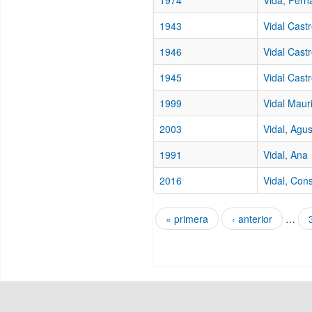
1974
Vida, Fern
1943
Vidal Cast
1946
Vidal Castr
1945
Vidal Cast
1999
Vidal Maur
2003
Vidal, Agus
1991
Vidal, Ana
2016
Vidal, Con
« primera
‹ anterior
…
Páginas