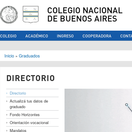
COLEGIO NACIONAL
DE BUENOS AIRES
COLEGIO
ACADÉMICO
INGRESO
COOPERADORA
CONT
Se encuentra usted aquí
Inicio
»
Graduados
DIRECTORIO
Directorio
Actualizá tus datos de
graduado
Fondo Horizontes
Orientación vocacional
Mandatos