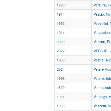
1990
Verzura, F
1914
Vescio, Ni
1992
Vesentini, 
1914
Vespasiano
2020
Vessuri, F
2022
VESSURI, 
1955
Vestre, An
2024
Vetere Ro
1996
Vetere, Ed
1899
Vez Lozada
1921
Vezengy, A
1989
Vezzetti, 