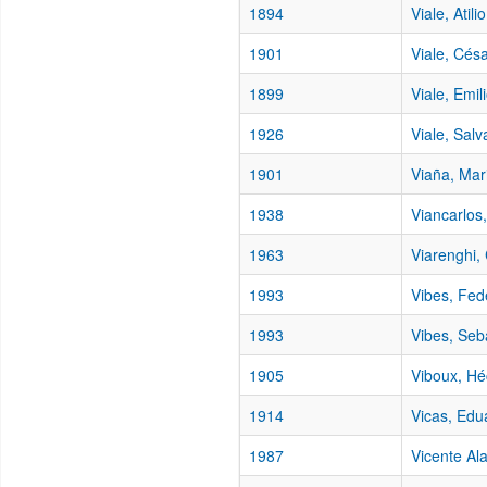
1894
Viale, Atilio
1901
Viale, Cés
1899
Viale, Emil
1926
Viale, Sal
1901
Viaña, Mar
1938
Viancarlos
1963
Viarenghi, 
1993
Vibes, Fed
1993
Vibes, Seb
1905
Viboux, Hé
1914
Vicas, Edu
1987
Vicente Al