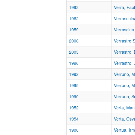
1992
Verra, Pab
1962
Verraschin
1959
Verrascina
2006
Verrastro S
2003
Verrastro,
1996
Verrastro, J
1992
Verruno, Ma
1995
Verruno, M
1990
Verruno, S
1952
Verta, Man
1954
Verta, Osv
1900
Vertua, Ir