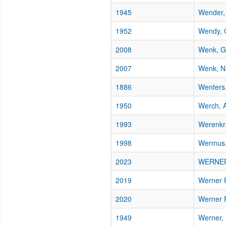
1945
Wender,
1952
Wendy, C
2008
Wenk, Gr
2007
Wenk, N
1886
Wenters,
1950
Werch, 
1993
Werenkra
1998
Wermus,
2023
WERNER
2019
Werner F
2020
Werner F
1949
Werner, 