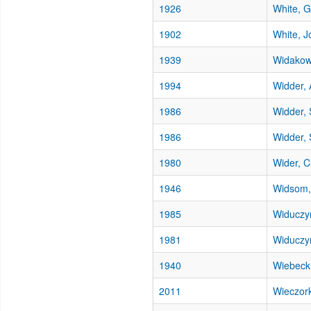
1926
White, G
1902
White, J
1939
Widakowi
1994
Widder, 
1986
Widder, 
1986
Widder, 
1980
Wider, C
1946
Widsom,
1985
Widuczyn
1981
Widuczyn
1940
Wiebeck
2011
Wieczor