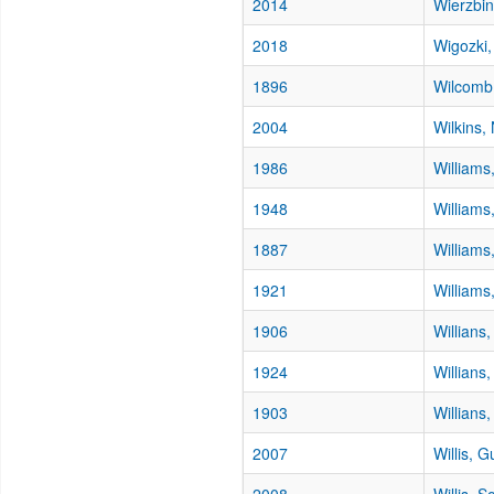
2014
Wierzbin
2018
Wigozki, 
1896
Wilcomb,
2004
Wilkins,
1986
Williams
1948
Williams
1887
Williams
1921
Williams
1906
Willians,
1924
Willians,
1903
Willians
2007
Willis, 