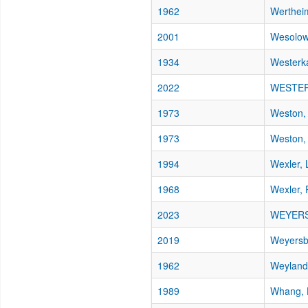
1962
Wertheim
2001
Wesolows
1934
Westerka
2022
WESTERK
1973
Weston,
1973
Weston, 
1994
Wexler, 
1968
Wexler, 
2023
WEYERS
2019
Weyersbe
1962
Weyland,
1989
Whang, 