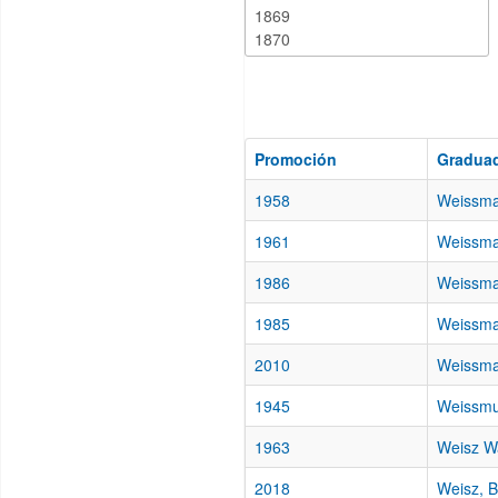
Promoción
Gradua
1958
Weissma
1961
Weissma
1986
Weissma
1985
Weissma
2010
Weissma
1945
Weissmul
1963
Weisz Wa
2018
Weisz, 