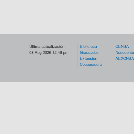
Última actualización:
Biblioteca
CENBA
08-Aug-2026 12:46 pm
Graduados
Nodocent
Extensión
AEXCNBA
Cooperadora