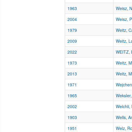
1963
Weisz, N
2004
Weisz, P
1979
Weitz, C
2009
Weitz, L
2022
WEITZ, 
1973
Weitz, M
2013
Weitz, M
1971
Wejchenb
1965
Weksler,
2002
Welchli,
1903
Wells, A
1951
Welz, R