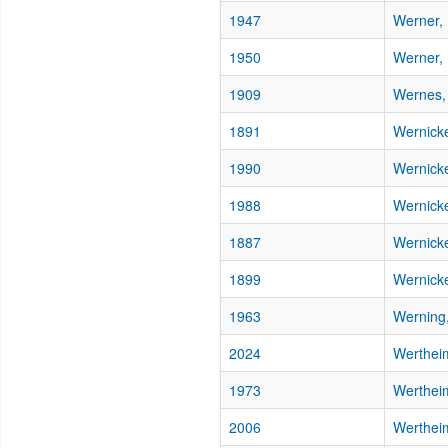
1947
Werner,
1950
Werner,
1909
Wernes,
1891
Wernick
1990
Wernick
1988
Wernick
1887
Wernicke
1899
Wernicke
1963
Werning
2024
Werthei
1973
Wertheim
2006
Wertheim