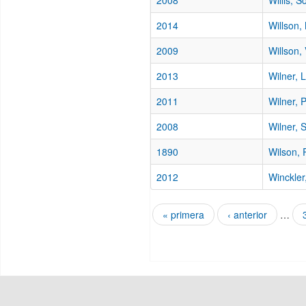
2008
Willis, S
2014
Willson,
2009
Willson, 
2013
Wilner, L
2011
Wilner, 
2008
Wilner, 
1890
Wilson, 
2012
Winckler
« primera
‹ anterior
…
Páginas