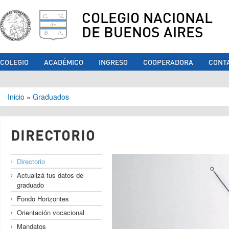
COLEGIO NACIONAL
DE BUENOS AIRES
COLEGIO
ACADÉMICO
INGRESO
COOPERADORA
CONT
Se encuentra usted aquí
Inicio
»
Graduados
DIRECTORIO
Directorio
Actualizá tus datos de
graduado
Fondo Horizontes
Orientación vocacional
Mandatos