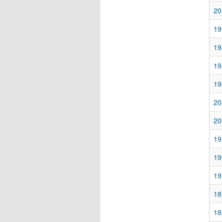
20
19
19
19
19
20
20
19
19
19
18
18