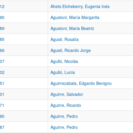
12
Ahets Etcheberry, Eugenia Inés
90
Agustoni, María Margarita
89
Agustoni, Maria Beatriz
85
Agusti, Rosalía
66
Agusti, Ricardo Jorge
07
Agulló, Nicolás
02
Agulló, Lucía
51
Aguirrezabala, Edgardo Benigno
01
Aguirre, Salvador
71
Aguirre, Ricardo
90
Aguirre, Pedro
87
Aguirre, Pedro