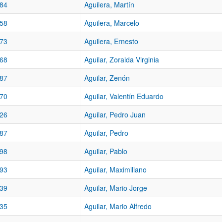
84
Aguilera, Martín
58
Aguilera, Marcelo
73
Aguilera, Ernesto
68
Aguilar, Zoraida Virginia
87
Aguilar, Zenón
70
Aguilar, Valentín Eduardo
26
Aguilar, Pedro Juan
87
Aguilar, Pedro
98
Aguilar, Pablo
93
Aguilar, Maximiliano
39
Aguilar, Mario Jorge
35
Aguilar, Mario Alfredo