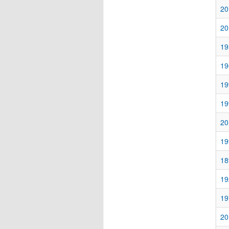
20
20
19
19
19
19
20
19
18
19
19
20