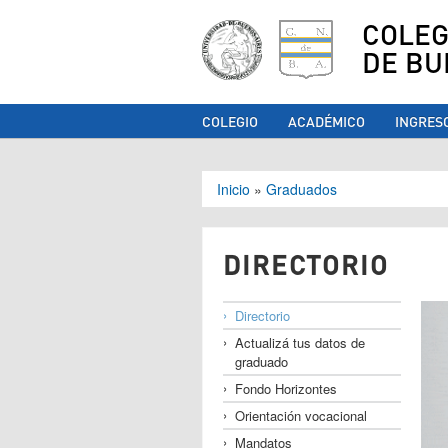
COLEG
DE BU
COLEGIO
ACADÉMICO
INGRES
Se encuentra ust
Inicio
»
Graduados
DIRECTORIO
Directorio
Actualizá tus datos de
graduado
Fondo Horizontes
Orientación vocacional
Mandatos