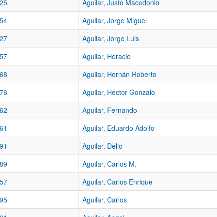
25
Aguilar, Justo Macedonio
54
Aguilar, Jorge Miguel
27
Aguilar, Jorge Luis
57
Aguilar, Horacio
68
Aguilar, Hernán Roberto
76
Aguilar, Héctor Gonzalo
62
Aguilar, Fernando
61
Aguilar, Eduardo Adolfo
91
Aguilar, Delio
89
Aguilar, Carlos M.
57
Aguilar, Carlos Enrique
95
Aguilar, Carlos