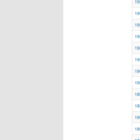
19
19
19
19
19
19
19
19
18
18
19
18