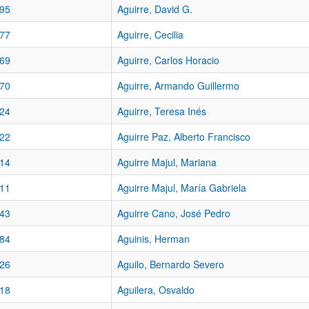
95
Aguirre, David G.
77
Aguirre, Cecilia
69
Aguirre, Carlos Horacio
70
Aguirre, Armando Guillermo
24
Aguirre, Teresa Inés
22
Aguirre Paz, Alberto Francisco
14
Aguirre Majul, Mariana
11
Aguirre Majul, María Gabriela
43
Aguirre Cano, José Pedro
84
Aguinis, Herman
26
Aguilo, Bernardo Severo
18
Aguilera, Osvaldo