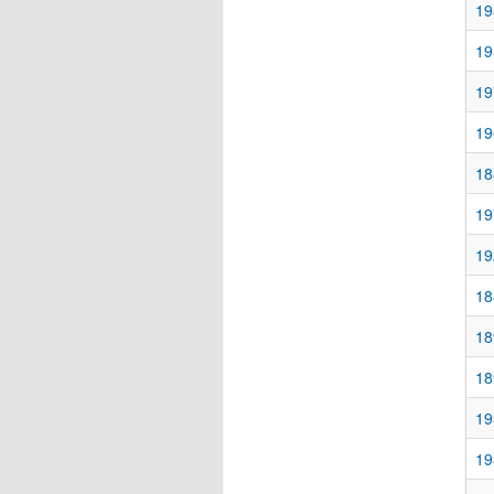
19
19
19
19
18
19
19
18
18
18
19
19