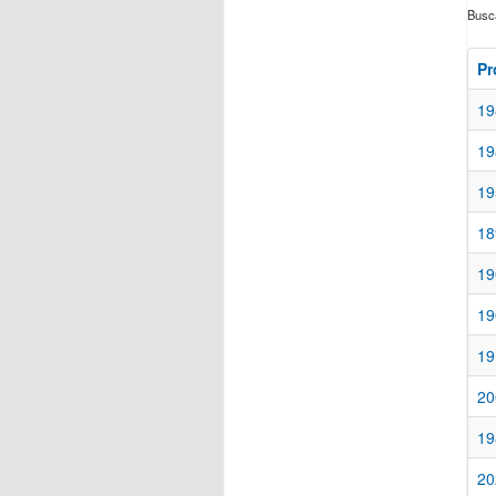
Buscá
Pr
19
19
19
18
19
19
19
20
19
20