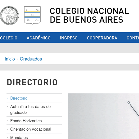
COLEGIO NACIONAL
DE BUENOS AIRES
COLEGIO
ACADÉMICO
INGRESO
COOPERADORA
CONT
Se encuentra usted aquí
Inicio
»
Graduados
DIRECTORIO
Directorio
Actualizá tus datos de
graduado
Fondo Horizontes
Orientación vocacional
Mandatos