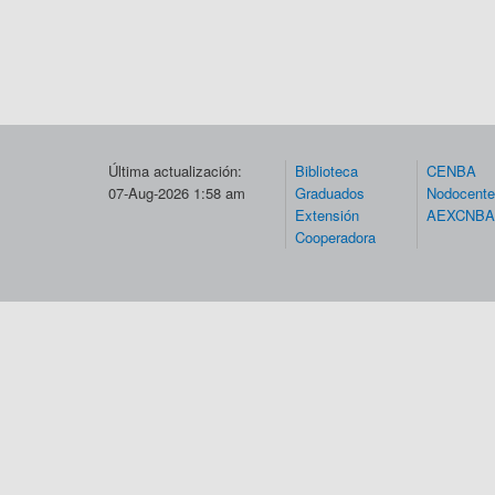
Última actualización:
Biblioteca
CENBA
07-Aug-2026 1:58 am
Graduados
Nodocent
Extensión
AEXCNBA
Cooperadora