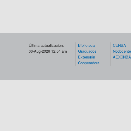
Última actualización:
Biblioteca
CENBA
06-Aug-2026 12:54 am
Graduados
Nodocent
Extensión
AEXCNBA
Cooperadora