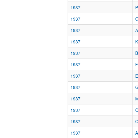
1937
P
1937
G
1937
A
1937
K
1937
B
1937
F
1937
E
1937
G
1937
M
1937
C
1937
C
1937
A