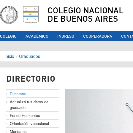
COLEGIO NACIONAL
DE BUENOS AIRES
COLEGIO
ACADÉMICO
INGRESO
COOPERADORA
CONT
Se encuentra usted aquí
Inicio
»
Graduados
DIRECTORIO
Directorio
Actualizá tus datos de
graduado
Fondo Horizontes
Orientación vocacional
Mandatos