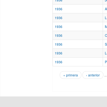
1936
J
1936
A
1936
L
1936
M
1936
C
1936
S
1936
L
1936
P
« primera
‹ anterior
Páginas