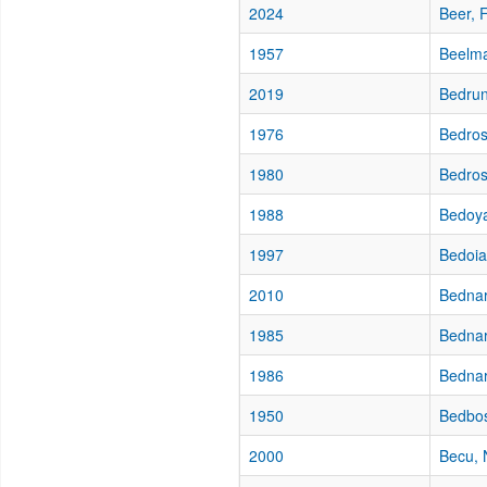
2024
Beer, 
1957
Beelma
2019
Bedrun
1976
Bedros
1980
Bedros
1988
Bedoya
1997
Bedoia
2010
Bednar
1985
Bednar
1986
Bednar
1950
Bedbos
2000
Becu, 