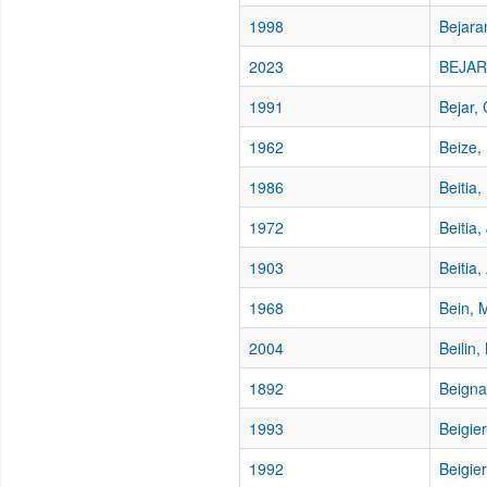
1998
Bejara
2023
BEJAR
1991
Bejar,
1962
Beize,
1986
Beitia,
1972
Beitia,
1903
Beitia
1968
Bein, 
2004
Beilin
1892
Beigna
1993
Beigier
1992
Beigie