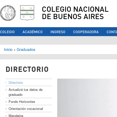
COLEGIO NACIONAL
DE BUENOS AIRES
COLEGIO
ACADÉMICO
INGRESO
COOPERADORA
CONT
Se encuentra usted aquí
Inicio
»
Graduados
DIRECTORIO
Directorio
Actualizá tus datos de
graduado
Fondo Horizontes
Orientación vocacional
Mandatos