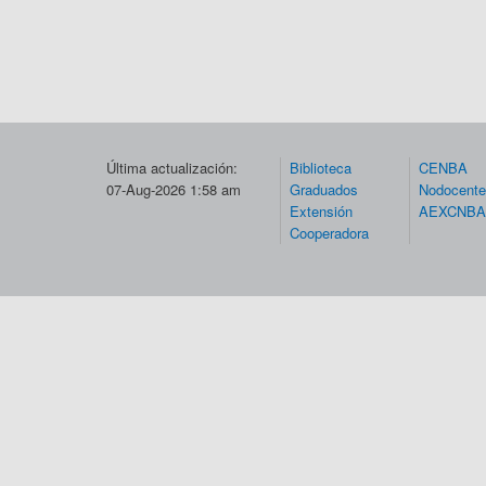
Última actualización:
Biblioteca
CENBA
07-Aug-2026 1:58 am
Graduados
Nodocent
Extensión
AEXCNBA
Cooperadora