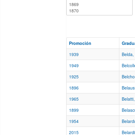
Promoción
Gradu
1939
Belda,
1949
Belcol
1925
Belcho
1896
Belaus
1965
Belatti
1899
Belasc
1954
Belardu
2015
Belardi