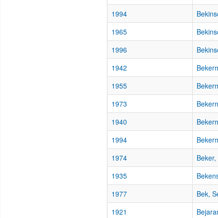
1994
Bekins
1965
Bekins
1996
Bekinsc
1942
Beker
1955
Beker
1973
Bekerm
1940
Bekerm
1994
Bekerm
1974
Beker,
1935
Bekens
1977
Bek, S
1921
Bejara