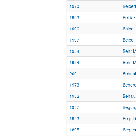
1970
Beider
1993
Beidak
1996
Beibe,
1997
Beibe,
1954
Behr M
1954
Behr 
2001
Behobi
1973
Behere
1952
Behar,
1957
Begun,
1923
Beguiri
1895
Beguer