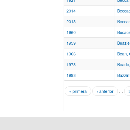
1921
Beccar
2014
Beccac
2013
Beccac
1960
Becac
1959
Beazle
1966
Bean, 
1973
Beade,
1993
Bazzini
« primera
‹ anterior
…
Páginas