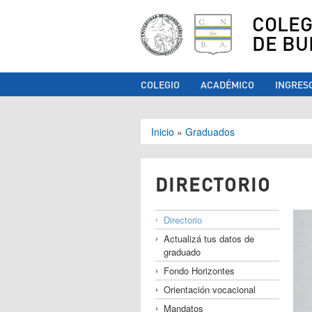
COLEG
DE BU
COLEGIO
ACADÉMICO
INGRES
Se encuentra ust
Inicio
»
Graduados
DIRECTORIO
Directorio
Actualizá tus datos de
graduado
Fondo Horizontes
Orientación vocacional
Mandatos