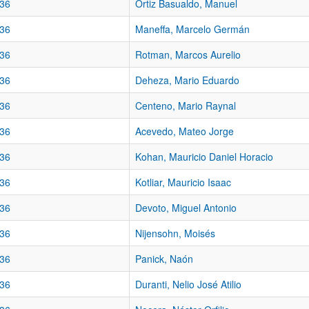
36
Ortiz Basualdo, Manuel
36
Maneffa, Marcelo Germán
36
Rotman, Marcos Aurelio
36
Deheza, Mario Eduardo
36
Centeno, Mario Raynal
36
Acevedo, Mateo Jorge
36
Kohan, Mauricio Daniel Horacio
36
Kotliar, Mauricio Isaac
36
Devoto, Miguel Antonio
36
Nijensohn, Moisés
36
Panick, Naón
36
Duranti, Nelio José Atilio