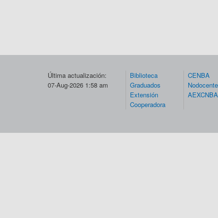
Última actualización:
Biblioteca
CENBA
07-Aug-2026 1:58 am
Graduados
Nodocent
Extensión
AEXCNBA
Cooperadora