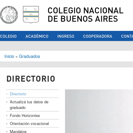
COLEGIO NACIONAL
DE BUENOS AIRES
COLEGIO
ACADÉMICO
INGRESO
COOPERADORA
CONT
Se encuentra usted aquí
Inicio
»
Graduados
DIRECTORIO
Directorio
Actualizá tus datos de
graduado
Fondo Horizontes
Orientación vocacional
Mandatos