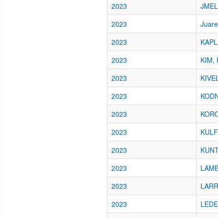
2023
JMELN
2023
Juare
2023
KAPLA
2023
KIM, 
2023
KIVE
2023
KODN
2023
KORO
2023
KULFA
2023
KUNT
2023
LAMB
2023
LARR
2023
LEDES