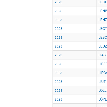
2023
LEGU
2023
LENI
2023
LENZA
2023
LEOT
2023
LESC
2023
LEUZZ
2023
LIASC
2023
LIBE
2023
LIPOV
2023
LIUT,
2023
LOLLI
2023
LÓPEZ