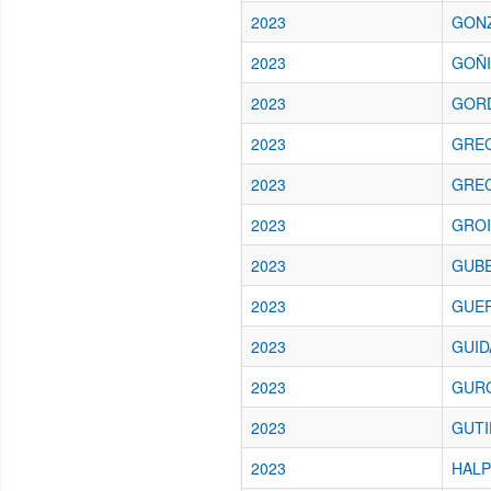
2023
GONZ
2023
GOÑI
2023
GORD
2023
GREC
2023
GREC
2023
GROI
2023
GUBE
2023
GUER
2023
GUID
2023
GURO
2023
GUTIE
2023
HALP