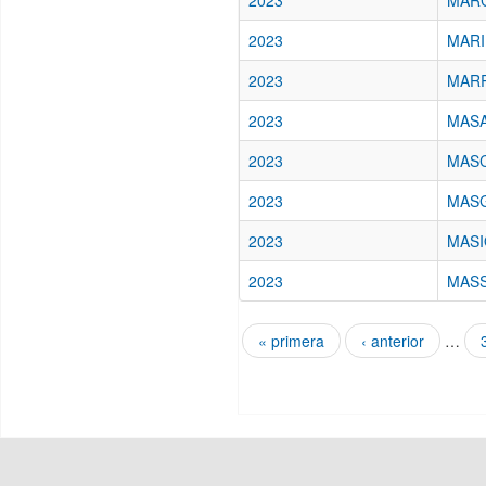
2023
MARC
2023
MARI
2023
MARR
2023
MASA
2023
MASC
2023
MASG
2023
MASI
2023
MASSA
« primera
‹ anterior
…
Páginas