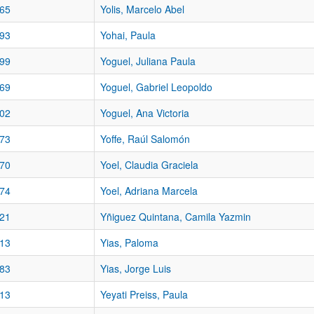
65
Yolis, Marcelo Abel
93
Yohai, Paula
99
Yoguel, Juliana Paula
69
Yoguel, Gabriel Leopoldo
02
Yoguel, Ana Victoria
73
Yoffe, Raúl Salomón
70
Yoel, Claudia Graciela
74
Yoel, Adriana Marcela
21
Yñiguez Quintana, Camila Yazmin
13
Yias, Paloma
83
Yias, Jorge Luis
13
Yeyati Preiss, Paula