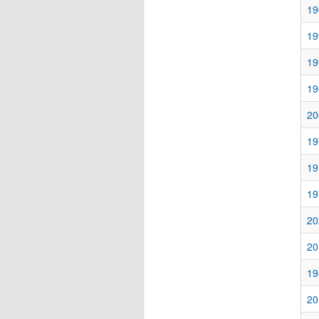
19
19
19
19
20
19
19
19
20
20
19
20