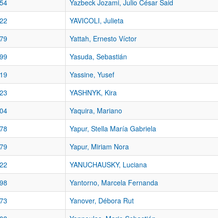
54
Yazbeck Jozami, Julio César Said
22
YAVICOLI, Julieta
79
Yattah, Ernesto Víctor
99
Yasuda, Sebastián
19
Yassine, Yusef
23
YASHNYK, Kira
04
Yaquira, Mariano
78
Yapur, Stella María Gabriela
79
Yapur, Miriam Nora
22
YANUCHAUSKY, Luciana
98
Yantorno, Marcela Fernanda
73
Yanover, Débora Rut