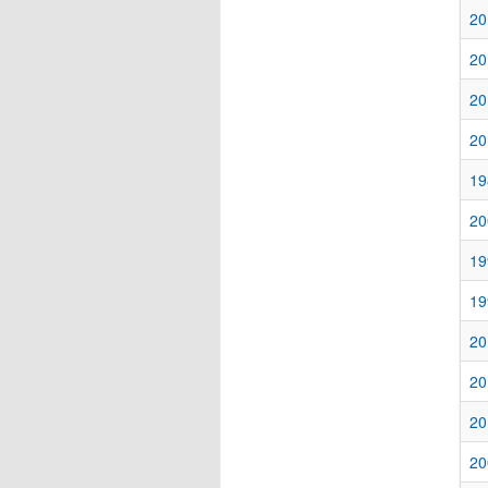
20
20
20
20
19
20
19
19
20
20
20
20