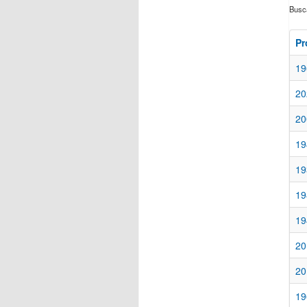
Buscá
Pr
19
20
20
19
19
19
19
20
20
19