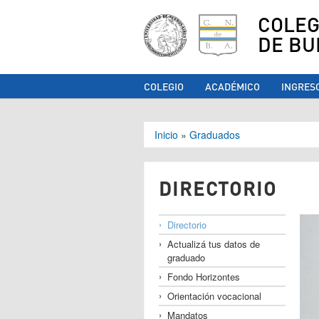
COLEG
DE BU
COLEGIO
ACADÉMICO
INGRES
Se encuentra ust
Inicio
»
Graduados
DIRECTORIO
Directorio
Actualizá tus datos de
graduado
Fondo Horizontes
Orientación vocacional
Mandatos