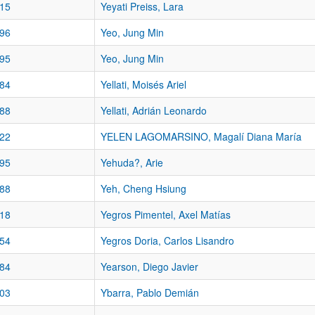
15
Yeyati Preiss, Lara
96
Yeo, Jung Min
95
Yeo, Jung Min
84
Yellati, Moisés Ariel
88
Yellati, Adrián Leonardo
22
YELEN LAGOMARSINO, Magalí Diana María
95
Yehuda?, Arie
88
Yeh, Cheng Hsiung
18
Yegros Pimentel, Axel Matías
54
Yegros Doria, Carlos Lisandro
84
Yearson, Diego Javier
03
Ybarra, Pablo Demián