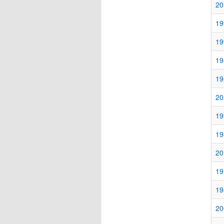
20
19
19
19
19
20
19
19
20
19
19
20