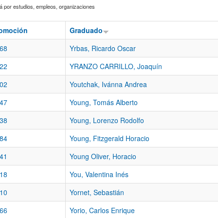
 por estudios, empleos, organizaciones
omoción
Graduado
68
Yrbas, Ricardo Oscar
22
YRANZO CARRILLO, Joaquín
02
Youtchak, Ivánna Andrea
47
Young, Tomás Alberto
38
Young, Lorenzo Rodolfo
84
Young, Fitzgerald Horacio
41
Young Oliver, Horacio
18
You, Valentina Inés
10
Yornet, Sebastián
66
Yorio, Carlos Enrique