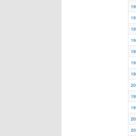
19
19
19
19
19
19
19
20
19
19
20
20