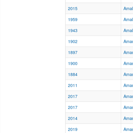
2015
Amal
1959
Amal
1943
Amall
1902
Aman
1897
Amar
1900
Amar
1884
Amar
2011
Amari
2017
Amari
2017
Amari
2014
Amari
2019
Amaro