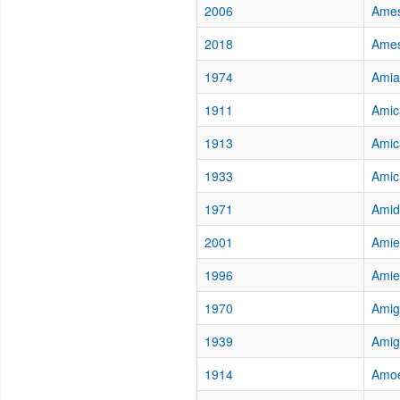
2006
Ames
2018
Ames
1974
Amia
1911
Amica
1913
Amica
1933
Amic
1971
Amid
2001
Amie
1996
Amie
1970
Amigo
1939
Amig
1914
Amoe