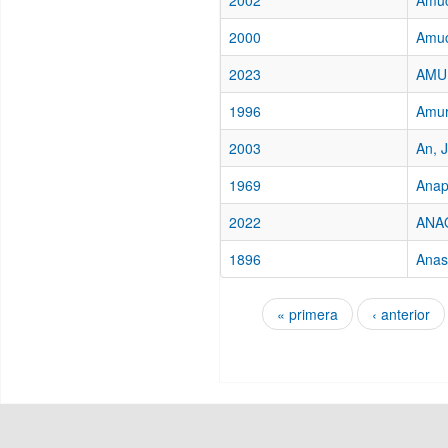
2002
Amuc
2000
Amuc
2023
AMUE
1996
Amur
2003
An, J
1969
Anap
2022
ANAQ
1896
Anas
« primera
‹ anterior
Páginas