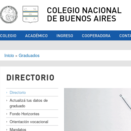
COLEGIO NACIONAL
DE BUENOS AIRES
COLEGIO
ACADÉMICO
INGRESO
COOPERADORA
CONT
Se encuentra usted aquí
Inicio
»
Graduados
DIRECTORIO
Directorio
Actualizá tus datos de
graduado
Fondo Horizontes
Orientación vocacional
Mandatos