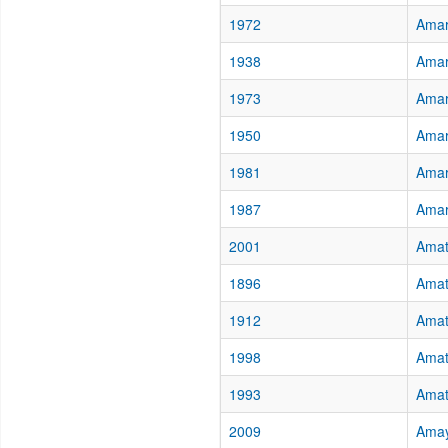
1972
Amar
1938
Amar
1973
Amar
1950
Amar
1981
Amar
1987
Amar
2001
Amat
1896
Amat
1912
Amat
1998
Amat
1993
Amat
2009
Amay