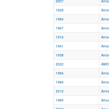
2007
Amor,
1926
Amor
1984
Amor
1967
Amor
1916
Amor
1941
Amor
1938
Amor
2022
AMOR
1984
Amor
1984
Amor
2012
Amre
1990
Amuc