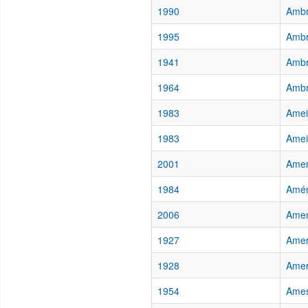
1990
Ambr
1995
Ambr
1941
Ambr
1964
Ambr
1983
Amei
1983
Amei
2001
Amen
1984
Amén
2006
Amen
1927
Amer
1928
Amer
1954
Ames