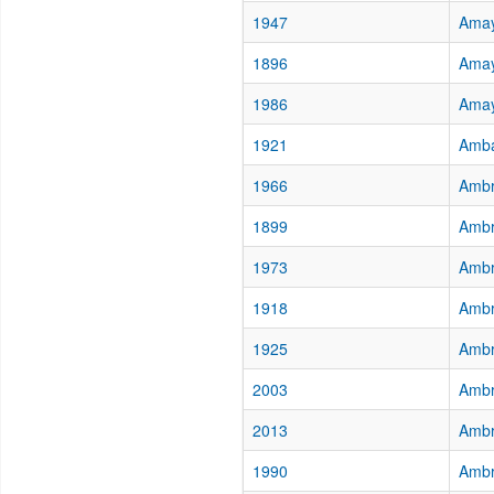
1947
Amay
1896
Amay
1986
Amay
1921
Amba
1966
Ambr
1899
Ambr
1973
Ambr
1918
Ambr
1925
Ambr
2003
Ambr
2013
Ambr
1990
Ambr