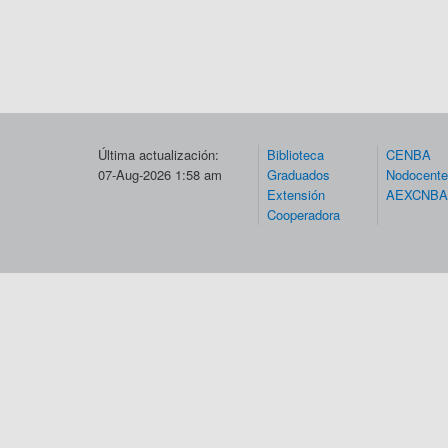
Última actualización:
Biblioteca
CENBA
07-Aug-2026 1:58 am
Graduados
Nodocent
Extensión
AEXCNBA
Cooperadora