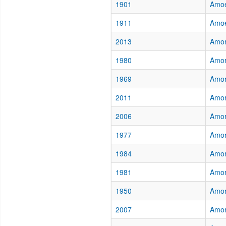
1901
Amoe
1911
Amoe
2013
Amor
1980
Amor
1969
Amor
2011
Amor
2006
Amor
1977
Amor,
1984
Amor
1981
Amor
1950
Amor
2007
Amor