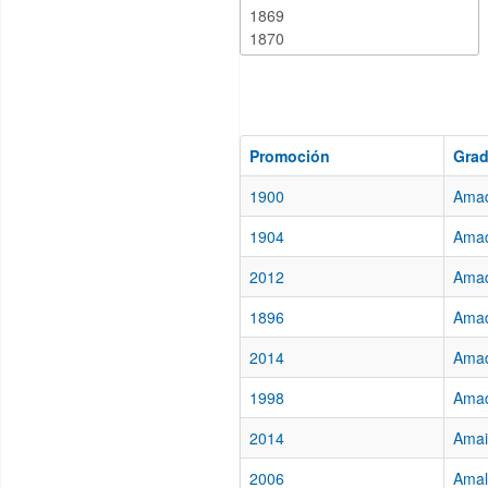
Promoción
Gra
1900
Amad
1904
Amad
2012
Amad
1896
Amad
2014
Amad
1998
Amad
2014
Amai
2006
Amalf