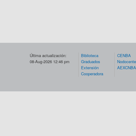
Última actualización:
Biblioteca
CENBA
08-Aug-2026 12:46 pm
Graduados
Nodocent
Extensión
AEXCNBA
Cooperadora