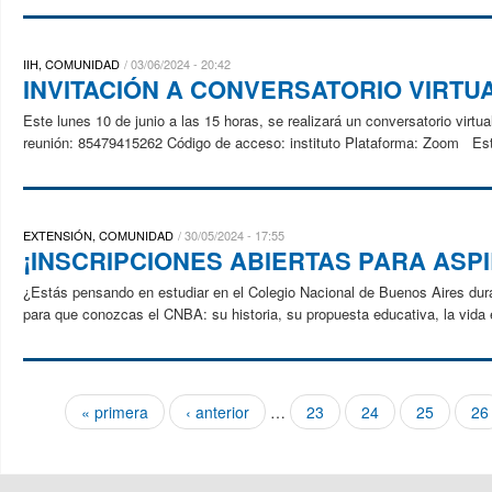
IIH, COMUNIDAD
03/06/2024 - 20:42
INVITACIÓN A CONVERSATORIO VIRTU
Este lunes 10 de junio a las 15 horas, se realizará un conversatorio virtu
reunión: 85479415262 Código de acceso: instituto Plataforma: Zoom Este
EXTENSIÓN, COMUNIDAD
30/05/2024 - 17:55
¡INSCRIPCIONES ABIERTAS PARA ASPI
¿Estás pensando en estudiar en el Colegio Nacional de Buenos Aires duran
para que conozcas el CNBA: su historia, su propuesta educativa, la vida es
« primera
‹ anterior
…
23
24
25
26
Páginas