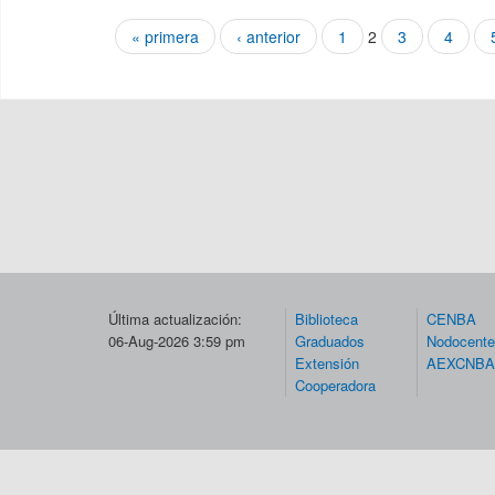
« primera
‹ anterior
1
2
3
4
Páginas
Última actualización:
Biblioteca
CENBA
06-Aug-2026 3:59 pm
Graduados
Nodocent
Extensión
AEXCNBA
Cooperadora