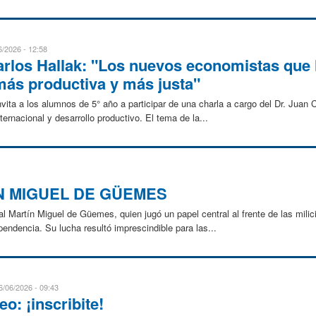
6/2026 - 12:58
arlos Hallak: "Los nuevos economistas que 
más productiva y más justa"
vita a los alumnos de 5° año a participar de una charla a cargo del Dr. Juan
ernacional y desarrollo productivo. El tema de la...
N MIGUEL DE GÜEMES
l Martín Miguel de Güemes, quien jugó un papel central al frente de las milici
pendencia. Su lucha resultó imprescindible para las...
6/06/2026 - 09:43
o: ¡inscribite!