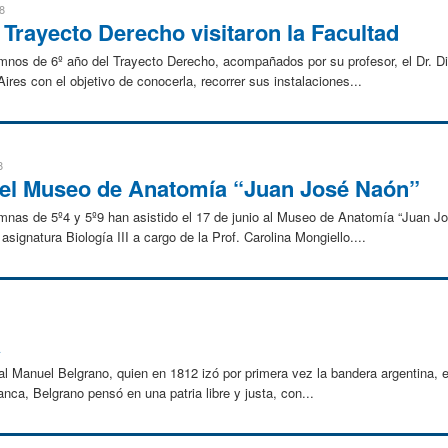
8
 Trayecto Derecho visitaron la Facultad
nos de 6º año del Trayecto Derecho, acompañados por su profesor, el Dr. Die
res con el objetivo de conocerla, recorrer sus instalaciones...
8
n el Museo de Anatomía “Juan José Naón”
nas de 5º4 y 5º9 han asistido el 17 de junio al Museo de Anatomía “Juan Jos
signatura Biología III a cargo de la Prof. Carolina Mongiello....
A
l Manuel Belgrano, quien en 1812 izó por primera vez la bandera argentina, e
anca, Belgrano pensó en una patria libre y justa, con...