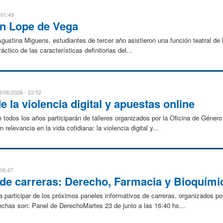
 01:49
on Lope de Vega
ustina Miguens, estudiantes de tercer año asistieron una función teatral de B
áctico de las características definitorias del...
8/06/2026 - 23:52
e la violencia digital y apuestas online
 de todos los años participarán de talleres organizados por la Oficina de Géne
elevancia en la vida cotidiana: la violencia digital y...
 16:47
 de carreras: Derecho, Farmacia y Bioquími
a participar de los próximos paneles informativos de carreras, organizados p
chas son: Panel de DerechoMartes 23 de junio a las 16:40 hs...