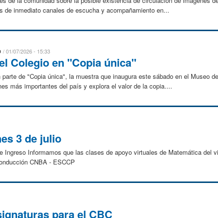
es de la comunidad sobre la posible existencia de circulación de imágenes de
mos de inmediato canales de escucha y acompañamiento en...
D
01/07/2026 - 15:33
el Colegio en "Copia única"
n parte de "Copia única", la muestra que inaugura este sábado en el Museo d
es más importantes del país y explora el valor de la copia....
es 3 de julio
Ingreso Informamos que las clases de apoyo virtuales de Matemática del vier
 Conducción CNBA - ESCCP
ignaturas para el CBC