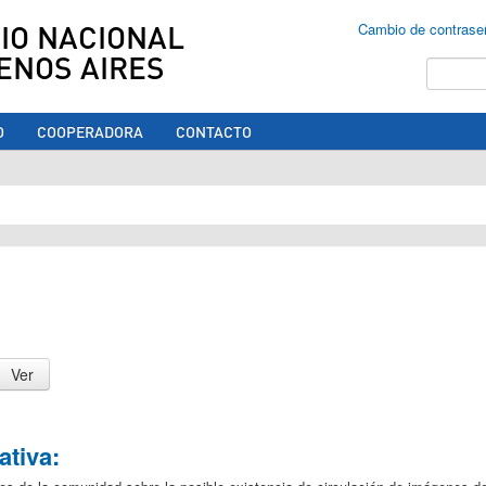
IO NACIONAL
Cambio de contrase
ENOS AIRES
Buscar
O
COOPERADORA
CONTACTO
ed aquí
tiva: