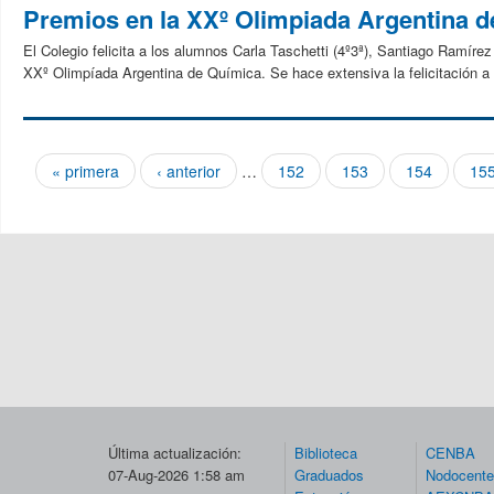
Premios en la XXº Olimpiada Argentina 
El Colegio felicita a los alumnos Carla Taschetti (4º3ª), Santiago Ramírez
XXº Olimpíada Argentina de Química. Se hace extensiva la felicitación a 
« primera
‹ anterior
…
152
153
154
15
Páginas
Última actualización:
Biblioteca
CENBA
07-Aug-2026 1:58 am
Graduados
Nodocent