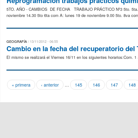
Reprogramacion trabajos prácticos quim
5TO. AÑO - CAMBIOS DE FECHA TRABAJO PRÁCTICO Nº3 5to. 5ta. com A
noviembre 14.30 5to 6ta com A: lunes 19 de noviembre 9.00 5to. 8va com
GEOGRAFÍA
13/11/2012 - 06:55
Cambio en la fecha del recuperatorio del
El mismo se realizará el Viernes 16/11 en los siguientes horarios:Com. 
« primera
‹ anterior
…
145
146
147
148
Páginas