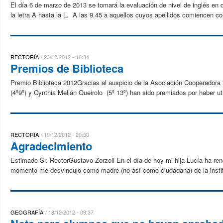
El día 6 de marzo de 2013 se tomará la evaluación de nivel de inglés en
la letra A hasta la L. A las 9.45 a aquellos cuyos apellidos comiencen con
RECTORÍA
23/12/2012 - 16:34
Premios de Biblioteca
Premio Biblioteca 2012Gracias al auspicio de la Asociación Cooperadora
(4º9º) y Cynthia Melián Queirolo (5º 13º) han sido premiados por haber util
RECTORÍA
19/12/2012 - 20:50
Agradecimiento
Estimado Sr. RectorGustavo Zorzoli En el día de hoy mi hija Lucía ha ren
momento me desvinculo como madre (no así como ciudadana) de la institu
GEOGRAFÍA
18/12/2012 - 09:37