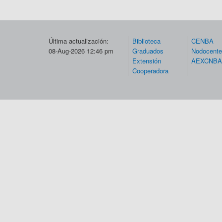
Última actualización:
Biblioteca
CENBA
08-Aug-2026 12:46 pm
Graduados
Nodocent
Extensión
AEXCNBA
Cooperadora