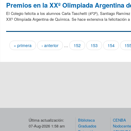
Premios en la XXº Olimpiada Argentina 
El Colegio felicita a los alumnos Carla Taschetti (4º3ª), Santiago Ramírez
XXº Olimpíada Argentina de Química. Se hace extensiva la felicitación a 
« primera
‹ anterior
…
152
153
154
15
Páginas
Última actualización:
Biblioteca
CENBA
07-Aug-2026 1:58 am
Graduados
Nodocent