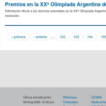
Premios en la XXº Olimpiada Argentina 
Felicitación oficial a los alumnos premiados en la XXª Olimpíada Argenti
resolución.
« primera
‹ anterior
…
152
153
154
15
Páginas
Última actualización:
Biblioteca
CENBA
08-Aug-2026 12:46 pm
Graduados
Nodocent